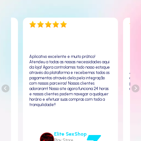
licativo excelente e muito prático!
tendeu a todas as nossas necessidades aqui
 loja! Agora controlamos todo nosso estoque
través da plataforma e recebemos todos os
Amando esse app, depoi
agamentos através dela pela integração
app minha lojinha bombo
m nossos parceiros! Nossos clientes
parabéns, sem contar c
oraram! Nosso site agora funciona 24 horas
que é nota 1000
 nossos clientes podem navegar a qualquer
rário e efetuar suas compras com toda a
anquilidade!!
Acontec
Elite SexShop
Play Store
Play Store
06/05/2023