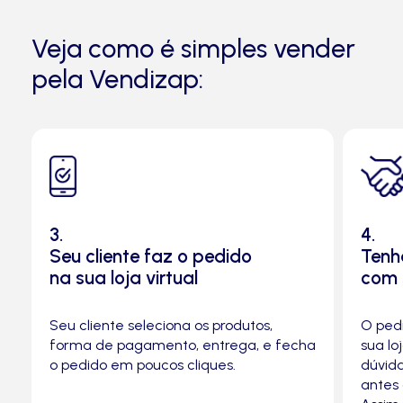
Veja como é simples vender
pela Vendizap:
4.
1.
Tenha conexão direta
Monte
com seu cliente
Cadas
com fo
O pedido chega direto no WhatsApp da
person
a
sua loja. Se o cliente tiver alguma
dúvida, você pode esclarecer tudo
antes que ele efetue o pagamento.